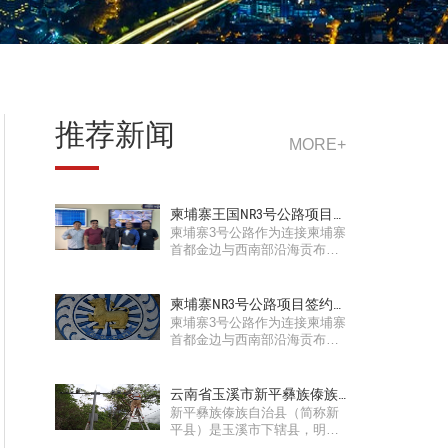
推荐新闻
MORE+
柬埔寨王国NR3号公路项目
柬埔寨3号公路作为连接柬埔寨
圆满完成！
首都金边与西南部沿海贡布省
的交通干线，途径5个省市···
柬埔寨NR3号公路项目签约
柬埔寨3号公路作为连接柬埔寨
成功！
首都金边与西南部沿海贡布省
的交通干线，途径5个省市···
云南省玉溪市新平彝族傣族
新平彝族傣族自治县（简称新
自治县米大线雷达···
平县）是玉溪市下辖县，明万
历年间置县，意为新近平定···